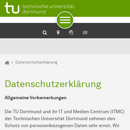
Zum Navigationspfad
Unterseiten von „Meta“
Zur Navigation
Zum Schnellzugriff
Zum Fuß der Seite mit weiteren Services
Zum Inhalt
Zur Startseite
Sie sind hier:
Startseite
Datenschutzerklärung
Datenschutzerklärung
Allgemeine Vorbemerkungen
Die TU Dortmund und ihr IT und Medien Centrum (ITMC)
der Technischen Universität Dortmund nehmen den
Schutz von personenbezogenen Daten sehr ernst. Wir